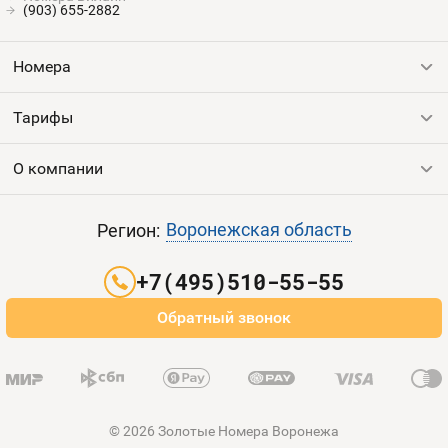
(903) 655-2882
Номера
Тарифы
Все номера
Продать номер
О компании
Выгодные тарифы
Пополнить баланс
Все тарифы
Контакты
Воронежская область
Регион:
Партнерам
+7(495)510-55-55
Оплата и доставка
Обратный звонок
Карта сайта
© 2026 Золотые Номера Воронежа