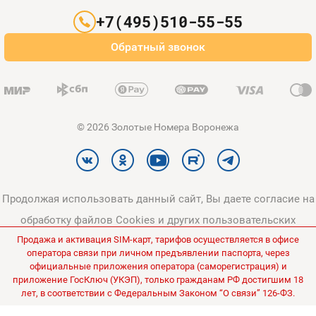
Партнерам
+7(495)510-55-55
Оплата и доставка
Обратный звонок
Карта сайта
© 2026 Золотые Номера Воронежа
Продолжая использовать данный сайт, Вы даете согласие на
обработку файлов Cookies и других пользовательских
Продажа и активация SIM-карт, тарифов осуществляется в офисе
данных, в соответствии с
Политикой конфиденциальности
и
оператора связи при личном предъявлении паспорта, через
Политикой в отношении обработки персональных данных
.
официальные приложения оператора (саморегистрация) и
приложение ГосКлюч (УКЭП), только гражданам РФ достигшим 18
Все цены на сайте указаны без НДС.
лет, в соответствии с Федеральным Законом “О связи” 126-ФЗ.