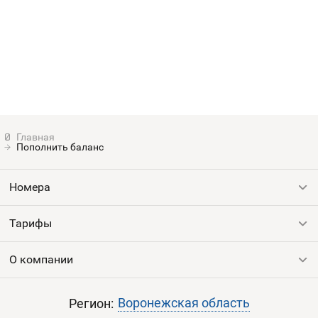
Номера
Оплата и доставка
Тарифы
Номера
Контакты
Устройства
Пополнить баланс
Номера
Тарифы
Все номера
Продать номер
О компании
Выгодные тарифы
Пополнить баланс
Все тарифы
Контакты
Воронежская область
Регион: