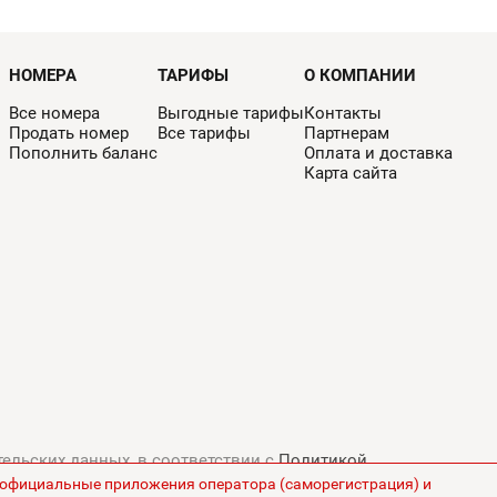
НОМЕРА
ТАРИФЫ
О КОМПАНИИ
Все номера
Выгодные тарифы
Контакты
Продать номер
Все тарифы
Партнерам
Пополнить баланс
Оплата и доставка
Карта сайта
тельских данных, в соответствии с
Политикой
з официальные приложения оператора (саморегистрация) и
ны на сайте указаны без НДС.