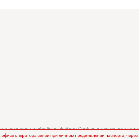
те согласие на обработку файлов Cookies и других пользова
в офисе оператора связи при личном предъявлении паспорта, чере
тикой в отношении обработки персональных данных
.
Все це