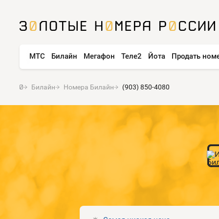
МТС
Билайн
Мегафон
Теле2
Йота
Продать ном
Билайн
Номера Билайн
(903) 850-4080