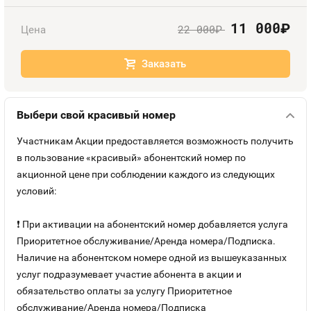
Номера
Оплата и доставка
Тарифы
11 000
руб.
22 000
Цена
руб.
Номера
Контакты
Заказать
Устройства
Выбери свой красивый номер
Участникам Акции предоставляется возможность получить
в пользование «красивый» абонентский номер по
акционной цене при соблюдении каждого из следующих
условий:
❗ При активации на абонентский номер добавляется услуга
Приоритетное обслуживание/Аренда номера/Подписка.
Наличие на абонентском номере одной из вышеуказанных
услуг подразумевает участие абонента в акции и
обязательство оплаты за услугу Приоритетное
обслуживание/Аренда номера/Подписка