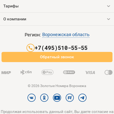
Тарифы
Все номера
Продать номер
О компании
Выгодные тарифы
Пополнить баланс
Все тарифы
Контакты
Воронежская область
Регион:
Партнерам
+7(495)510-55-55
Оплата и доставка
Обратный звонок
Карта сайта
© 2026 Золотые Номера Воронежа
Продолжая использовать данный сайт, Вы даете согласие на