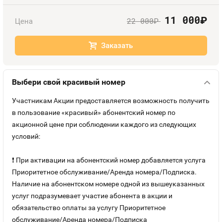
Номера
Оплата и доставка
Тарифы
11 000
руб.
22 000
Цена
руб.
Номера
Контакты
Заказать
Устройства
Выбери свой красивый номер
Участникам Акции предоставляется возможность получить
в пользование «красивый» абонентский номер по
акционной цене при соблюдении каждого из следующих
условий:
❗ При активации на абонентский номер добавляется услуга
Приоритетное обслуживание/Аренда номера/Подписка.
Наличие на абонентском номере одной из вышеуказанных
услуг подразумевает участие абонента в акции и
обязательство оплаты за услугу Приоритетное
обслуживание/Аренда номера/Подписка