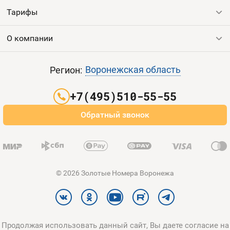
Тарифы
Все номера
Продать номер
О компании
Выгодные тарифы
Пополнить баланс
Все тарифы
Контакты
Воронежская область
Регион:
Партнерам
+7(495)510-55-55
Оплата и доставка
Обратный звонок
Карта сайта
© 2026 Золотые Номера Воронежа
Продолжая использовать данный сайт, Вы даете согласие на