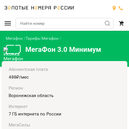
Мегафон
Тарифы Мегафон
Подобрать номер
МегаФон 3.0 Минимум
МТС
Билайн
МТС
Абонентская плата
480
руб.
/мес
Мегафон
Тарифы
БИЛАЙН
Номера
Регион
Теле2
Воронежская область
Тарифы
МЕГАФОН
Номера
Интернет
Йота
Тарифы
ТЕЛЕ2
7 ГБ интернета по России
Номера
Продать номер
Тарифы
ЙОТА
МегаСилы