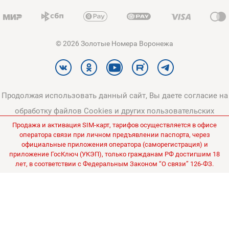
© 2026 Золотые Номера Воронежа
Продолжая использовать данный сайт, Вы даете согласие на
обработку файлов Cookies и других пользовательских
Продажа и активация SIM-карт, тарифов осуществляется в офисе
данных, в соответствии с
Политикой конфиденциальности
и
оператора связи при личном предъявлении паспорта, через
Политикой в отношении обработки персональных данных
.
официальные приложения оператора (саморегистрация) и
приложение ГосКлюч (УКЭП), только гражданам РФ достигшим 18
Все цены на сайте указаны без НДС.
лет, в соответствии с Федеральным Законом “О связи” 126-ФЗ.