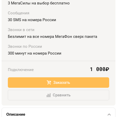
Номера
3 МегаСилы на выбор бесплатно
Оплата и доставка
Тарифы
Номера
Сообщения
30 SMS на номера России
Контакты
Звонки в сети
Устройства
Безлимит на все номера МегаФон сверх пакета
Звонки по России
300 минут на номера России
1 000
руб.
Подключение
Заказать
Сравнить
Описание