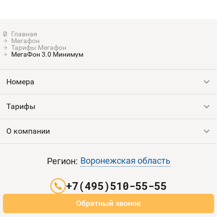
Мегафон
Тарифы Мегафон
МегаФон 3.0 Минимум
Номера
Тарифы
Все номера
Продать номер
О компании
Выгодные тарифы
Пополнить баланс
Все тарифы
Контакты
Воронежская область
Регион:
Партнерам
+7(495)510-55-55
Оплата и доставка
Обратный звонок
Карта сайта