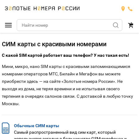
Подобрать номер
СИМ карты с красивыми номерами
С какой SIM картой работает ваш телефон? У нас такая есть!
МТС
Мини, микро, нано SIM карты с красивыми запоминающимися
Билайн
МТС
номерами операторов МТС, Билайн и Мегафон вы можете
приобрести здесь — на сайте «Золотые номера России». Не
Мегафон
Тарифы
выходя из дома, не теряя времени и не испытывая своего
БИЛАЙН
Номера
терпения в очередях салонов связи. С доставкой в любую точку
Теле2
Тарифы
Москвы.
МЕГАФОН
Номера
Йота
Тарифы
ТЕЛЕ2
Номера
Обычные СИМ карты
Самый распространенный вид сим карт, который
Продать номер
Тарифы
ЙОТА
используется сегодня в большинстве GSM-телефонах и