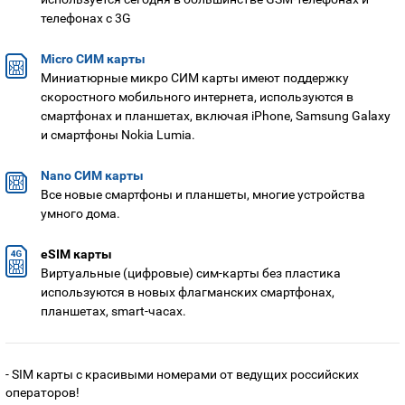
Номера
телефонах с 3G
Оплата и доставка
Тарифы
Номера
Micro СИМ карты
Контакты
Миниатюрные микро СИМ карты имеют поддержку
скоростного мобильного интернета, используются в
Устройства
смартфонах и планшетах, включая iPhone, Samsung Galaxy
и смартфоны Nokia Lumia.
Nano СИМ карты
Все новые смартфоны и планшеты, многие устройства
умного дома.
eSIM карты
Виртуальные (цифровые) сим-карты без пластика
используются в новых флагманских смартфонах,
планшетах, smart-часах.
- SIM карты с красивыми номерами от ведущих российских
операторов!