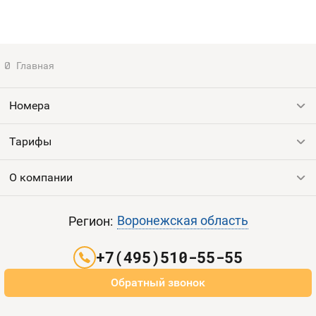
Номера
Тарифы
Все номера
Продать номер
О компании
Выгодные тарифы
Пополнить баланс
Все тарифы
Контакты
Воронежская область
Регион:
Партнерам
+7(495)510-55-55
Оплата и доставка
Обратный звонок
Карта сайта