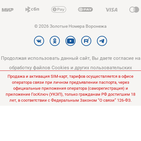
© 2026 Золотые Номера Воронежа
Продолжая использовать данный сайт, Вы даете согласие на
обработку файлов Cookies и других пользовательских
Продажа и активация SIM-карт, тарифов осуществляется в офисе
данных, в соответствии с
Политикой конфиденциальности
и
оператора связи при личном предъявлении паспорта, через
Политикой в отношении обработки персональных данных
.
официальные приложения оператора (саморегистрация) и
приложение ГосКлюч (УКЭП), только гражданам РФ достигшим 18
Все цены на сайте указаны без НДС.
лет, в соответствии с Федеральным Законом “О связи” 126-ФЗ.