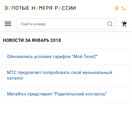
Подобрать номер
НОВОСТИ ЗА ЯНВАРЬ 2018
МТС
Обновились условия тарифов “Мой Теле2”
Билайн
МТС
МТС предлагает попробовать свой музыкальный
каталог
Мегафон
Тарифы
БИЛАЙН
Номера
МегаФон представил “Родительский контроль”
Теле2
Тарифы
МЕГАФОН
Номера
Йота
Тарифы
ТЕЛЕ2
Номера
Продать номер
Тарифы
ЙОТА