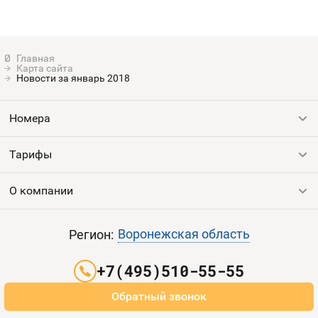
Номера
Оплата и доставка
Тарифы
Номера
Контакты
Карта сайта
Новости за январь 2018
Устройства
Номера
Тарифы
Все номера
Продать номер
О компании
Выгодные тарифы
Пополнить баланс
Все тарифы
Контакты
Воронежская область
Регион:
Партнерам
+7(495)510-55-55
Оплата и доставка
Обратный звонок
Карта сайта