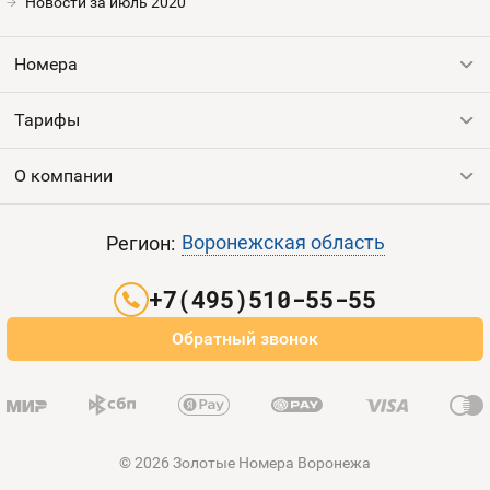
Номера
Новости за июль 2020
Оплата и доставка
Тарифы
Номера
Номера
Контакты
Тарифы
Все номера
Устройства
Продать номер
О компании
Выгодные тарифы
Пополнить баланс
Все тарифы
Контакты
Воронежская область
Регион:
Партнерам
+7(495)510-55-55
Оплата и доставка
Обратный звонок
Карта сайта
© 2026 Золотые Номера Воронежа