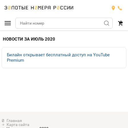
Подобрать номер
НОВОСТИ ЗА ИЮЛЬ 2020
МТС
Билайн открывает бесплатный доступ на YouTube
Premium
Билайн
МТС
Мегафон
Тарифы
БИЛАЙН
Номера
Теле2
Тарифы
МЕГАФОН
Номера
Йота
Тарифы
ТЕЛЕ2
Номера
Продать номер
Тарифы
ЙОТА
Карта сайта