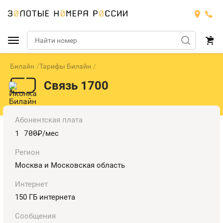
Билайн
Тарифы Билайн
Подобрать номер
Связь 1700
МТС
Билайн
МТС
Абонентская плата
1 700
руб.
/мес
Мегафон
Тарифы
БИЛАЙН
Номера
Регион
Теле2
Москва и Московская область
Тарифы
МЕГАФОН
Номера
Интернет
Йота
Тарифы
ТЕЛЕ2
150 ГБ интернета
Номера
Продать номер
Тарифы
ЙОТА
Сообщения