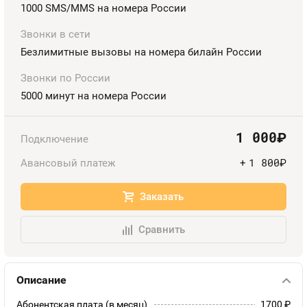
Номера
1000 SMS/MMS на номера России
Оплата и доставка
Тарифы
Номера
Звонки в сети
Безлимитные вызовы на номера билайн России
Контакты
Звонки по России
Устройства
5000 минут на номера России
1 000
руб.
Подключение
1 800
Авансовый платеж
+
руб.
Заказать
Сравнить
Описание
Абонентская плата (в месяц)
1700
руб.