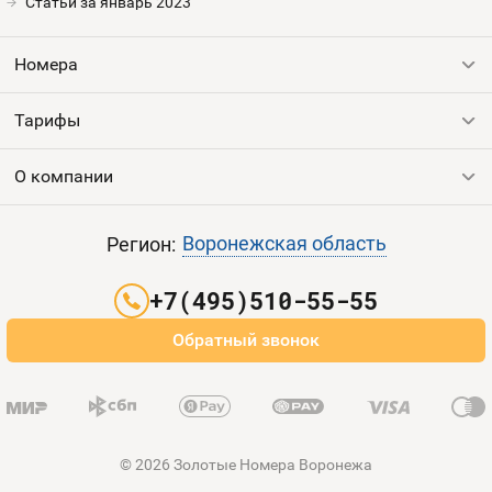
Номера
Статьи за январь 2023
Оплата и доставка
Тарифы
Номера
Номера
Контакты
Тарифы
Все номера
Устройства
Продать номер
О компании
Выгодные тарифы
Пополнить баланс
Все тарифы
Контакты
Воронежская область
Регион:
Партнерам
+7(495)510-55-55
Оплата и доставка
Обратный звонок
Карта сайта
© 2026 Золотые Номера Воронежа