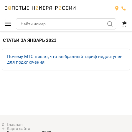
Подобрать номер
СТАТЬИ ЗА ЯНВАРЬ 2023
МТС
Почему МТС пишет, что выбранный тариф недоступен
для подключения
Билайн
МТС
Мегафон
Тарифы
БИЛАЙН
Номера
Теле2
Тарифы
МЕГАФОН
Номера
Йота
Тарифы
ТЕЛЕ2
Номера
Продать номер
Тарифы
ЙОТА
Карта сайта